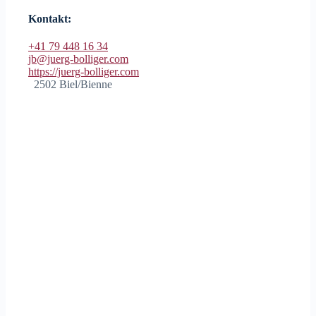
Kontakt:
+41 79 448 16 34
jb@juerg-bolliger.com
https://juerg-bolliger.com
2502 Biel/Bienne