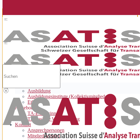
Cookie-Zustimmung verwalten
Suchen
nach:
Home
Über uns
Der Verband
Ausbildung
Ausbildungsinstitute (Kollektivmitglieder)
Ethik
Angebote
TA-Expert:innen
TA-basierte Weiterbildung
Kontakt
Ansprechpersonen
Mitglied werden