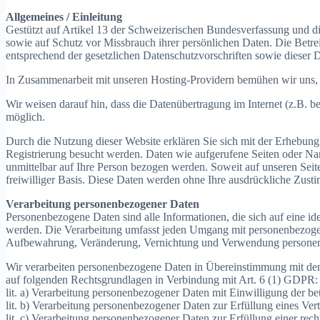
Allgemeines / Einleitung
Gestützt auf Artikel 13 der Schweizerischen Bundesverfassung und d
sowie auf Schutz vor Missbrauch ihrer persönlichen Daten. Die Betre
entsprechend der gesetzlichen Datenschutzvorschriften sowie dieser 
In Zusammenarbeit mit unseren Hosting-Providern bemühen wir uns, d
Wir weisen darauf hin, dass die Datenübertragung im Internet (z.B. b
möglich.
Durch die Nutzung dieser Website erklären Sie sich mit der Erhebu
Registrierung besucht werden. Daten wie aufgerufene Seiten oder Na
unmittelbar auf Ihre Person bezogen werden. Soweit auf unseren Seit
freiwilliger Basis. Diese Daten werden ohne Ihre ausdrückliche Zust
Verarbeitung personenbezogener Daten
Personenbezogene Daten sind alle Informationen, die sich auf eine ide
werden. Die Verarbeitung umfasst jeden Umgang mit personenbezoge
Aufbewahrung, Veränderung, Vernichtung und Verwendung persone
Wir verarbeiten personenbezogene Daten in Übereinstimmung mit de
auf folgenden Rechtsgrundlagen in Verbindung mit Art. 6 (1) GDPR:
lit. a) Verarbeitung personenbezogener Daten mit Einwilligung der be
lit. b) Verarbeitung personenbezogener Daten zur Erfüllung eines Ve
lit. c) Verarbeitung personenbezogener Daten zur Erfüllung einer re