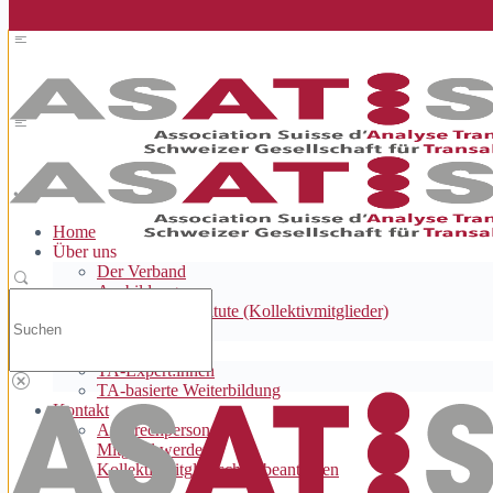
Cookie-Zustimmung verwalten
Home
Über uns
Der Verband
Ausbildung
Suchen
Ausbildungsinstitute (Kollektivmitglieder)
nach:
Ethik
Angebote
TA-Expert:innen
TA-basierte Weiterbildung
Kontakt
Ansprechpersonen
Mitglied werden
Kollektivmitgliedschaft beantragen