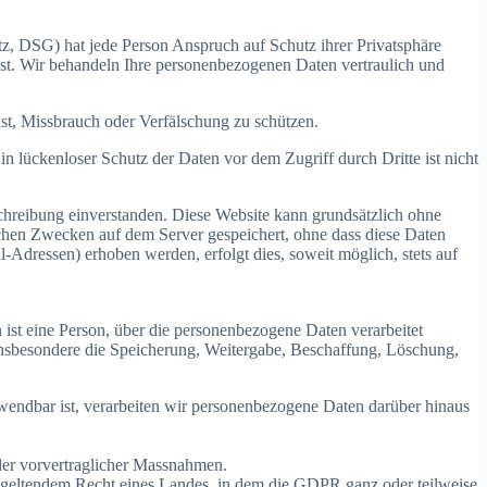
z, DSG) hat jede Person Anspruch auf Schutz ihrer Privatsphäre
nst. Wir behandeln Ihre personenbezogenen Daten vertraulich und
st, Missbrauch oder Verfälschung zu schützen.
n lückenloser Schutz der Daten vor dem Zugriff durch Dritte ist nicht
hreibung einverstanden. Diese Website kann grundsätzlich ohne
chen Zwecken auf dem Server gespeichert, ohne dass diese Daten
Adressen) erhoben werden, erfolgt dies, soweit möglich, stets auf
n ist eine Person, über die personenbezogene Daten verarbeitet
nsbesondere die Speicherung, Weitergabe, Beschaffung, Löschung,
ndbar ist, verarbeiten wir personenbezogene Daten darüber hinaus
nder vorvertraglicher Massnahmen.
ch geltendem Recht eines Landes, in dem die GDPR ganz oder teilweise