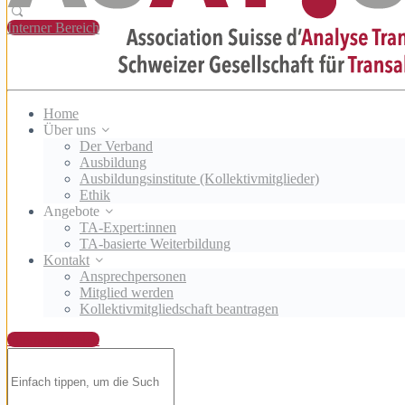
Interner Bereich
Home
Über uns
Der Verband
Ausbildung
Ausbildungsinstitute (Kollektivmitglieder)
Ethik
Angebote
TA-Expert:innen
TA-basierte Weiterbildung
Kontakt
Ansprechpersonen
Mitglied werden
Kollektivmitgliedschaft beantragen
Interner Bereich
Suchen
nach: