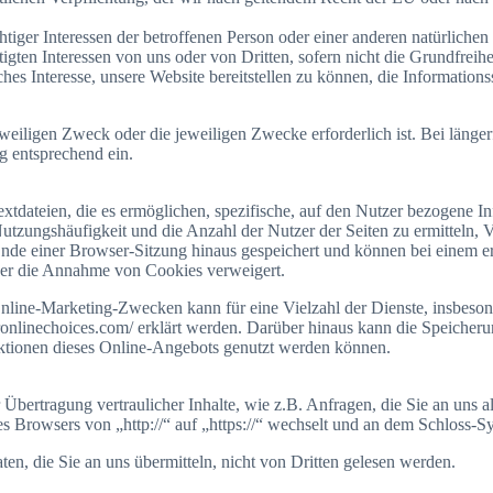
iger Interessen der betroffenen Person oder einer anderen natürlichen
igten Interessen von uns oder von Dritten, sofern nicht die Grundfreih
ches Interesse, unsere Website bereitstellen zu können, die Information
weiligen Zweck oder die jeweiligen Zwecke erforderlich ist. Bei länge
g entsprechend ein.
xtdateien, die es ermöglichen, spezifische, auf den Nutzer bezogene 
utzungshäufigkeit und die Anzahl der Nutzer der Seiten zu ermitteln, V
Ende einer Browser-Sitzung hinaus gespeichert und können bei einem e
ss er die Annahme von Cookies verweigert.
line-Marketing-Zwecken kann für eine Vielzahl der Dienste, insbeson
ronlinechoices.com/ erklärt werden. Darüber hinaus kann die Speicher
Funktionen dieses Online-Angebots genutzt werden können.
bertragung vertraulicher Inhalte, wie z.B. Anfragen, die Sie an uns a
es Browsers von „http://“ auf „https://“ wechselt und an dem Schloss-S
en, die Sie an uns übermitteln, nicht von Dritten gelesen werden.