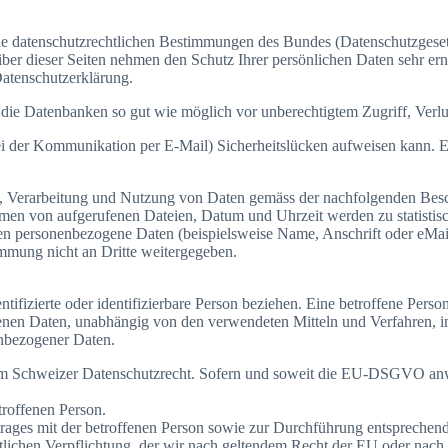
ie datenschutzrechtlichen Bestimmungen des Bundes (Datenschutzgeset
iber dieser Seiten nehmen den Schutz Ihrer persönlichen Daten sehr er
Datenschutzerklärung.
ie Datenbanken so gut wie möglich vor unberechtigtem Zugriff, Verlu
ei der Kommunikation per E-Mail) Sicherheitslücken aufweisen kann. Ei
ng, Verarbeitung und Nutzung von Daten gemäss der nachfolgenden Besc
men von aufgerufenen Dateien, Datum und Uhrzeit werden zu statistis
en personenbezogene Daten (beispielsweise Name, Anschrift oder eMail-
immung nicht an Dritte weitergegeben.
ntifizierte oder identifizierbare Person beziehen. Eine betroffene Perso
nen Daten, unabhängig von den verwendeten Mitteln und Verfahren, i
nbezogener Daten.
m Schweizer Datenschutzrecht. Sofern und soweit die EU-DSGVO anwe
troffenen Person.
rtrages mit der betroffenen Person sowie zur Durchführung entspreche
chtlichen Verpflichtung, der wir nach geltendem Recht der EU oder na