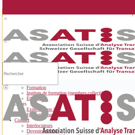
Gérer le consentement aux cookies
Rechercher
Accueil
À propos de nous
L'association
Formation
Instituts de formation (membres collectifs)
Éthique
Offres
Expert·e·s en AT
Formation basée sur l'AT
Contact
Interlocuteurs
Devenir membre