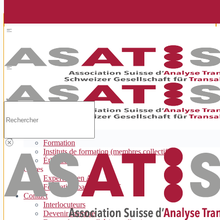
Gérer le consentement aux cookies
Rechercher
Accueil
À propos de nous
L'association
Formation
Instituts de formation (membres collectifs)
Éthique
Offres
Expert·e·s en AT
Formation basée sur l'AT
Contact
Interlocuteurs
Devenir membre